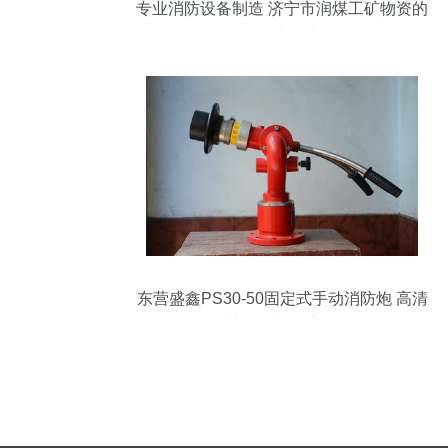
专业消防设备制造 济宁市润煤工矿物资的
单滑轮产品详解
东营盛鑫PS30-50固定式手动消防炮 高清
细节图解与厂家探源