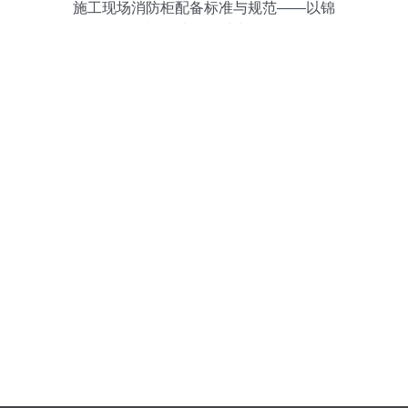
施工现场消防柜配备标准与规范——以锦
福祥消防器材为例