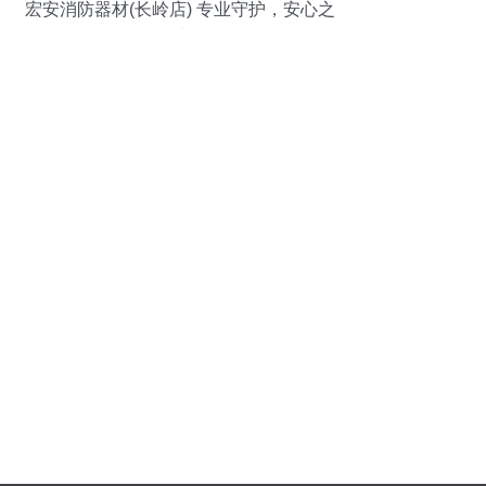
宏安消防器材(长岭店) 专业守护，安心之
选